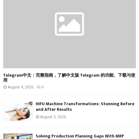
:
C
H
Telegram中文：完整指南，了解中文版 Telegram 的功能、下载与使
用
August 4, 2026
0
HIFU Machine Transformations: Stunning Before
and After Results
August 3, 2026
Solving Production Planning Gaps With MRP