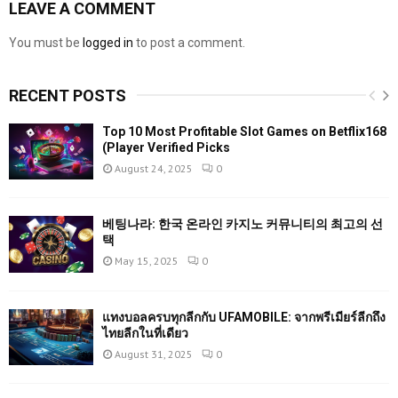
LEAVE A COMMENT
You must be
logged in
to post a comment.
RECENT POSTS
Top 10 Most Profitable Slot Games on Betflix168
(Player Verified Picks
August 24, 2025
0
베팅나라: 한국 온라인 카지노 커뮤니티의 최고의 선
택
May 15, 2025
0
แทงบอลครบทุกลีกกับ UFAMOBILE: จากพรีเมียร์ลีกถึง
ไทยลีกในที่เดียว
August 31, 2025
0