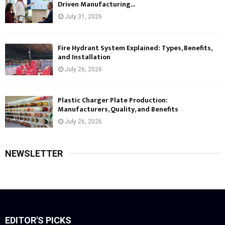
Driven Manufacturing...
July 31, 2026
Fire Hydrant System Explained: Types, Benefits,
and Installation
July 26, 2026
Plastic Charger Plate Production:
Manufacturers, Quality, and Benefits
July 26, 2026
NEWSLETTER
EDITOR'S PICKS