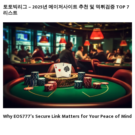
토토빅리그 – 2025년 메이저사이트 추천 및 먹튀검증 TOP 7
리스트
Why EOS777’s Secure Link Matters for Your Peace of Mind