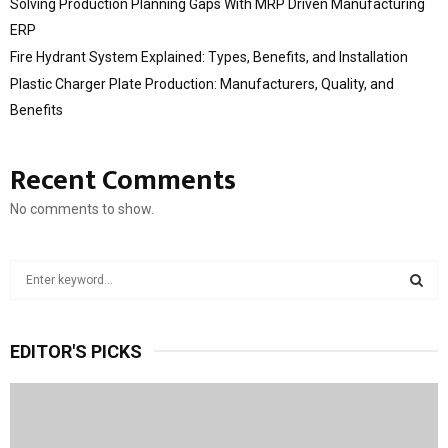
Solving Production Planning Gaps With MRP Driven Manufacturing
ERP
Fire Hydrant System Explained: Types, Benefits, and Installation
Plastic Charger Plate Production: Manufacturers, Quality, and
Benefits
Recent Comments
No comments to show.
S
e
a
S
r
EDITOR'S PICKS
c
E
h
f
A
o
r
R