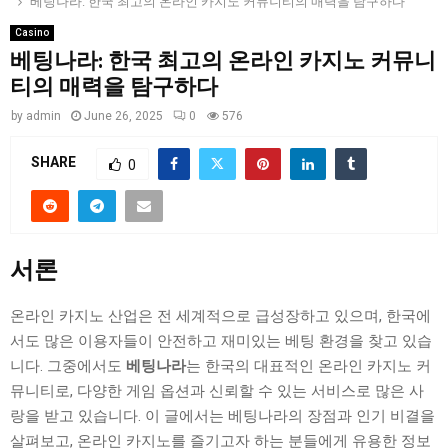
베팅나라: 한국 최고의 온라인 카지노 커뮤니티의 매력을 탐구하다
Casino
베팅나라: 한국 최고의 온라인 카지노 커뮤니
티의 매력을 탐구하다
by
admin
June 26, 2025
0
576
SHARE
0
서론
온라인 카지노 산업은 전 세계적으로 급성장하고 있으며, 한국에
서도 많은 이용자들이 안전하고 재미있는 베팅 환경을 찾고 있습
니다. 그중에서도
베팅나라
는 한국의 대표적인 온라인 카지노 커
뮤니티로, 다양한 게임 옵션과 신뢰할 수 있는 서비스로 많은 사
랑을 받고 있습니다. 이 글에서는 베팅나라의 장점과 인기 비결을
살펴보고, 온라인 카지노를 즐기고자 하는 분들에게 유용한 정보