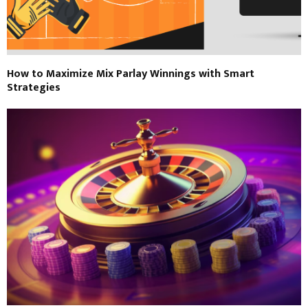
How to Maximize Mix Parlay Winnings with Smart
Strategies