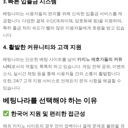
3. 빠른 입출금 시스템
베팅나라는 사용자들의 편의를 위해 신속한 입출금 서비스를 제
공합니다. 다양한 결제 수단(계좌이체, 암호화폐 등)을 지원하며,
특히 출금 처리 속도가 빨라 많은 이용자들에게 호평을 받고 있습
니다.
4. 활발한 커뮤니티와 고객 지원
베팅나라는 단순한 베팅 사이트를 넘어
카지노 애호가들의 커뮤
니티
로서의 역할도 톡톡히 하고 있습니다. 게임 전략 공유, 이벤트
소식, 실시간 채팅 등을 통해 사용자들 간의 소통이 활발합니다.
또한, 24/7 고객 지원 서비스로 언제든지 문의 사항을 해결할 수
있습니다.
베팅나라를 선택해야 하는 이유
한국어 지원 및 편리한 접근성
해외 카지노 사이트의 경우 언어 장벽이나 결제 문제로 불편을 겪