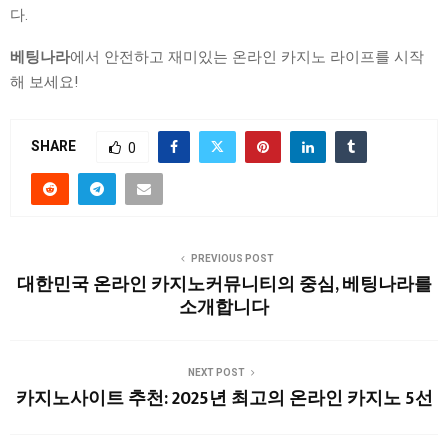
다.
베팅나라
에서 안전하고 재미있는 온라인 카지노 라이프를 시작
해 보세요!
SHARE
0
PREVIOUS POST
대한민국 온라인 카지노커뮤니티의 중심, 베팅나라를
소개합니다
NEXT POST
카지노사이트 추천: 2025년 최고의 온라인 카지노 5선