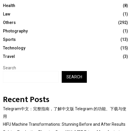
Health
(8)
Law
(1)
Others
(292)
Photography
(1)
Sports
(13)
Technology
(15)
Travel
(3)
Search
SEARCH
Recent Posts
Telegram中文：完整指南，了解中文版 Telegram 的功能、下载与使
用
HIFU Machine Transformations: Stunning Before and After Results