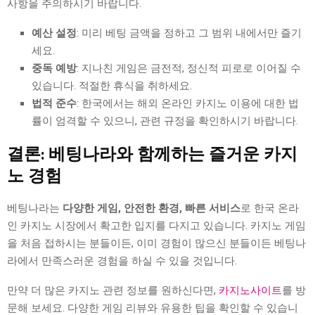
사항을 주의하시기 바랍니다.
예산 설정
: 미리 베팅 금액을 정하고 그 범위 내에서만 즐기
세요.
중독 예방
: 지나친 게임은 금전적, 정신적 피로로 이어질 수
있습니다. 적절한 휴식을 취하세요.
법적 준수
: 한국에서는 해외 온라인 카지노 이용에 대한 법
률이 엄격할 수 있으니, 관련 규정을 확인하시기 바랍니다.
결론: 베팅나라와 함께하는 즐거운 카지
노 경험
베팅나라는
다양한 게임, 안전한 환경, 빠른 서비스
로 한국 온라
인 카지노 시장에서 확고한 입지를 다지고 있습니다. 카지노 게임
을 처음 접하시는 분들이든, 이미 경험이 많으신 분들이든 베팅나
라에서 만족스러운 경험을 하실 수 있을 것입니다.
만약 더 많은 카지노 관련 정보를 원하신다면,
카지노사이트
를 방
문해 보세요. 다양한 게임 리뷰와 유용한 팁을 확인할 수 있습니