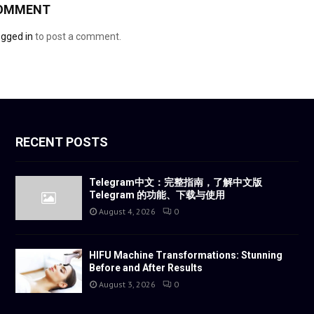
COMMENT
ogged in
to post a comment.
RECENT POSTS
Telegram中文：完整指南，了解中文版
Telegram 的功能、下载与使用
August 4, 2026
0
HIFU Machine Transformations: Stunning
Before and After Results
August 3, 2026
0