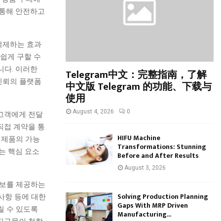
:
 통해 안전하고
C
H
억제하는 효과
쉽게 구할 수
니다. 이러한
Telegram中文：完整指南，了解
신뢰의 플랫폼
中文版 Telegram 的功能、下载与
使用
August 4, 2026
0
고객에게 전달
직접 계약을 통
HIFU Machine
 제품의 가능
Transformations: Stunning
는 핵심 요소
Before and After Results
August 3, 2026
정보를 제공하는
Solving Production Planning
의사항 등에 대한
Gaps With MRP Driven
릴 수 있도록
Manufacturing...