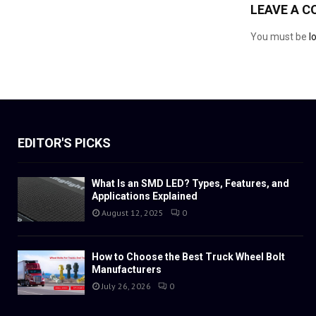
LEAVE A 
You must be
l
EDITOR'S PICKS
What Is an SMD LED? Types, Features, and
Applications Explained
August 12, 2025
0
How to Choose the Best Truck Wheel Bolt
Manufacturers
July 26, 2026
0