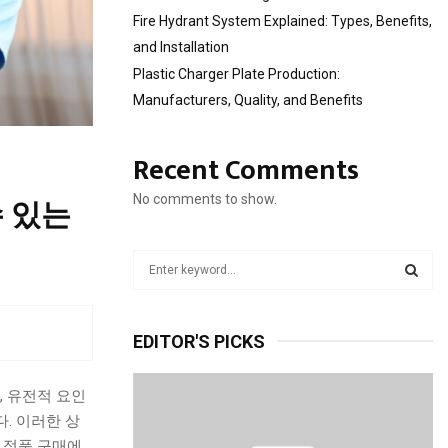
Fire Hydrant System Explained: Types, Benefits,
and Installation
Plastic Charger Plate Production:
Manufacturers, Quality, and Benefits
Recent Comments
No comments to show.
 있는
S
e
a
S
r
EDITOR'S PICKS
c
E
h
f
A
, 유전적 요인
o
. 이러한 상
r
R
 정품 구매에