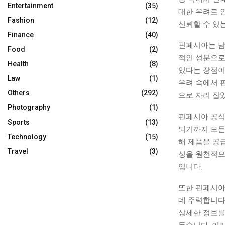
Entertainment
(35)
대한 우려로 
Fashion
(12)
신뢰할 수 있
Finance
(40)
핀페시아는 남
Food
(2)
적인 성분으로
Health
(8)
있다는 장점이
Law
(1)
우려 속에서 
Others
(292)
으로 자리 잡
Photography
(1)
핀페시아 공식
Sports
(13)
되기까지 모든
Technology
(15)
해 제품을 공
Travel
(3)
성을 원천적으
입니다.
또한 핀페시아
데 주력합니다.
상세한 정보를