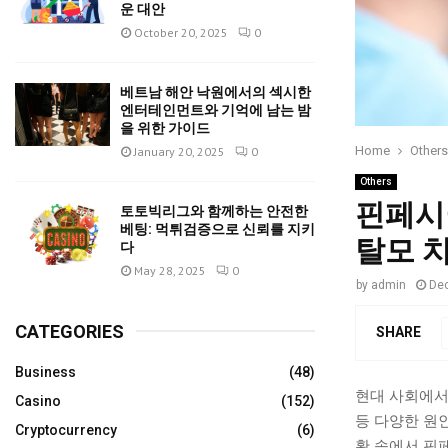
운 대안
October 20, 2025
0
베트남 해안 낙원에서의 섹시한
엔터테인먼트와 기억에 남는 밤
을 위한 가이드
Home
Others
January 20, 2025
0
Others
핀페시
토토빅리그와 함께하는 안전한
베팅: 먹튀검증으로 신뢰를 지키
탈모 
다
May 28, 2025
0
by
admin
De
CATEGORIES
SHARE
Business
(48)
현대 사회에서
Casino
(152)
등 다양한 원
Cryptocurrency
(6)
황 속에서 핀