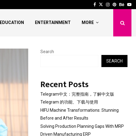
 Stunning Before and After…
Solving Production Pl
Facebook
Twitter
Instagram
Pinterest
Behan
Yo
EDUCATION
ENTERTAINMENT
MORE
Search
SEARCH
Recent Posts
Telegram中文：完整指南，了解中文版
Telegram 的功能、下载与使用
HIFU Machine Transformations: Stunning
Before and After Results
Solving Production Planning Gaps With MRP
Driven Manufacturing ERP