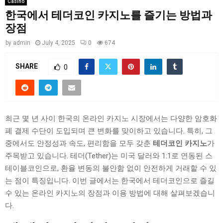
Casino
한국에서 테더코인 카지노를 즐기는 방법과
장점
by
admin
July 4, 2025
0
674
SHARE
0
최근 몇 년 사이 한국의 온라인 카지노 시장에서는 다양한 암호화
폐 결제 수단이 도입되며 큰 변화를 맞이하고 있습니다. 특히, 그
중에서도 안정성과 속도, 편리함을 모두 갖춘
테더코인 카지노
가
주목받고 있습니다. 테더(Tether)는 미국 달러와 1:1로 연동된 스
테이블코인으로, 환율 변동의 불안함 없이 안전하게 거래할 수 있
는 점이 특징입니다. 이번 글에서는 한국에서 테더코인으로 즐길
수 있는 온라인 카지노의 장점과 이용 방법에 대해 살펴보겠습니
다.