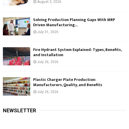
August 3, 2026
Solving Production Planning Gaps With MRP
Driven Manufacturing...
July 31, 2026
Fire Hydrant System Explained: Types, Benefits,
and Installation
July 26, 2026
Plastic Charger Plate Production:
Manufacturers, Quality, and Benefits
July 26, 2026
NEWSLETTER