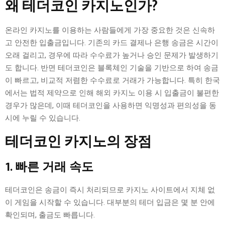
왜 테더코인 카지노인가?
온라인 카지노를 이용하는 사람들에게 가장 중요한 것은 신속하
고 안전한 입출금입니다. 기존의 카드 결제나 은행 송금은 시간이
오래 걸리고, 경우에 따라 수수료가 높거나 승인 문제가 발생하기
도 합니다. 반면 테더코인은 블록체인 기술을 기반으로 하여 송금
이 빠르고, 비교적 저렴한 수수료로 거래가 가능합니다. 특히 한국
에서는 법적 제약으로 인해 해외 카지노 이용 시 입출금이 불편한
경우가 많은데, 이때 테더코인을 사용하면 익명성과 편의성을 동
시에 누릴 수 있습니다.
테더코인 카지노의 장점
1. 빠른 거래 속도
테더코인은 송금이 즉시 처리되므로 카지노 사이트에서 지체 없
이 게임을 시작할 수 있습니다. 대부분의 테더 입금은 몇 분 안에
확인되며, 출금도 빠릅니다.