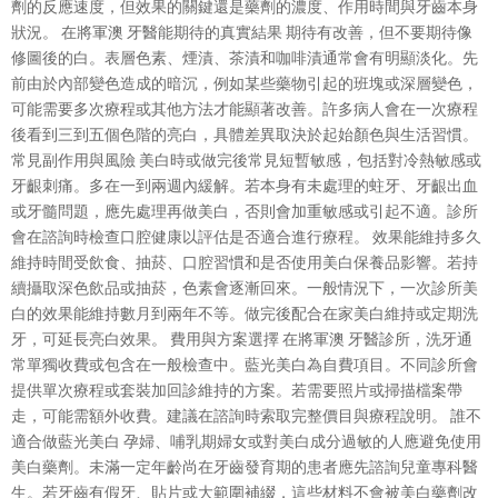
劑的反應速度，但效果的關鍵還是藥劑的濃度、作用時間與牙齒本身
狀況。 在將軍澳 牙醫能期待的真實結果 期待有改善，但不要期待像
修圖後的白。表層色素、煙漬、茶漬和咖啡漬通常會有明顯淡化。先
前由於內部變色造成的暗沉，例如某些藥物引起的班塊或深層變色，
可能需要多次療程或其他方法才能顯著改善。許多病人會在一次療程
後看到三到五個色階的亮白，具體差異取決於起始顏色與生活習慣。
常見副作用與風險 美白時或做完後常見短暫敏感，包括對冷熱敏感或
牙齦刺痛。多在一到兩週內緩解。若本身有未處理的蛀牙、牙齦出血
或牙髓問題，應先處理再做美白，否則會加重敏感或引起不適。診所
會在諮詢時檢查口腔健康以評估是否適合進行療程。 效果能維持多久
維持時間受飲食、抽菸、口腔習慣和是否使用美白保養品影響。若持
續攝取深色飲品或抽菸，色素會逐漸回來。一般情況下，一次診所美
白的效果能維持數月到兩年不等。做完後配合在家美白維持或定期洗
牙，可延長亮白效果。 費用與方案選擇 在將軍澳 牙醫診所，洗牙通
常單獨收費或包含在一般檢查中。藍光美白為自費項目。不同診所會
提供單次療程或套裝加回診維持的方案。若需要照片或掃描檔案帶
走，可能需額外收費。建議在諮詢時索取完整價目與療程說明。 誰不
適合做藍光美白 孕婦、哺乳期婦女或對美白成分過敏的人應避免使用
美白藥劑。未滿一定年齡尚在牙齒發育期的患者應先諮詢兒童專科醫
生。若牙齒有假牙、貼片或大範圍補綴，這些材料不會被美白藥劑改