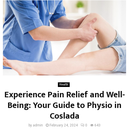
Health
Experience Pain Relief and Well-
Being: Your Guide to Physio in
Coslada
by
admin
February 24, 2024
0
643