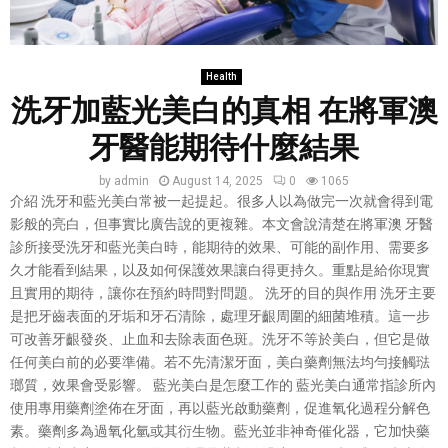
Health
洗牙加藍光美白的真相 在將軍澳
牙醫能期待什麼結果
by
admin
August 14, 2025
0
1065
介紹 洗牙和藍光美白常被一起提起。很多人以為做完一次就會得到電
影般的亮白，但事實比廣告說的更複雜。本文會說清楚在將軍澳 牙醫
診所接受洗牙和藍光美白時，能期待的效果、可能的副作用、需要多
久才能看到結果，以及如何保護效果讓白得更持久。重點是給你現實
且實用的期待，讓你在預約時問對問題。 洗牙的目的與作用 洗牙主要
是把牙齒表面的牙垢和牙石清除，處理牙齦周圍的細菌堆積。這一步
可改善牙齦發炎、止血和去除表面色斑。洗牙不等於美白，但它是做
任何美白前的必要準備。若不先清潔牙面，美白藥劑無法均勻接觸琺
瑯質，效果會受影響。 藍光美白是怎麼工作的 藍光美白通常指診所內
使用專用藥劑塗佈在牙面，再以藍光啟動藥劑，促進氧化過程分解色
素。藥劑多為過氧化氫或其衍生物。藍光並非神奇催化器，它加快藥