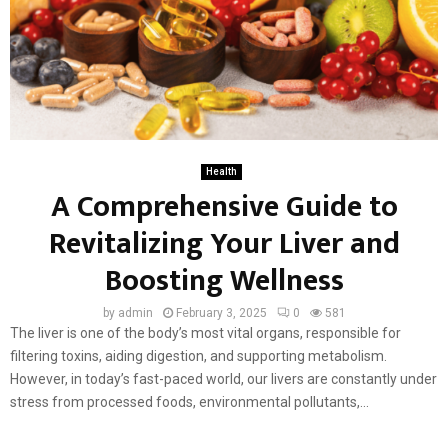
Health
A Comprehensive Guide to
Revitalizing Your Liver and
Boosting Wellness
by
admin
February 3, 2025
0
581
The liver is one of the body’s most vital organs, responsible for
filtering toxins, aiding digestion, and supporting metabolism.
However, in today’s fast-paced world, our livers are constantly under
stress from processed foods, environmental pollutants,...