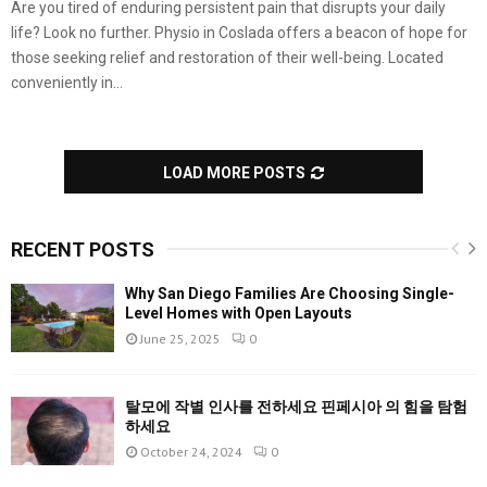
Are you tired of enduring persistent pain that disrupts your daily
life? Look no further. Physio in Coslada offers a beacon of hope for
those seeking relief and restoration of their well-being. Located
conveniently in...
LOAD MORE POSTS
RECENT POSTS
Why San Diego Families Are Choosing Single-
Level Homes with Open Layouts
June 25, 2025
0
탈모에 작별 인사를 전하세요 핀페시아 의 힘을 탐험
하세요
October 24, 2024
0