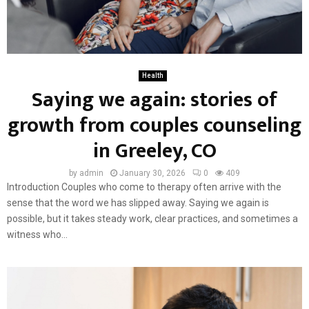
Health
Saying we again: stories of
growth from couples counseling
in Greeley, CO
by
admin
January 30, 2026
0
409
Introduction Couples who come to therapy often arrive with the
sense that the word we has slipped away. Saying we again is
possible, but it takes steady work, clear practices, and sometimes a
witness who...