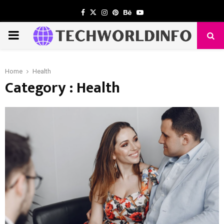
Facebook
Twitter
Instagram
Pinterest
Behance
Youtube
PRIMARY
MENU
Home
Health
Category : Health