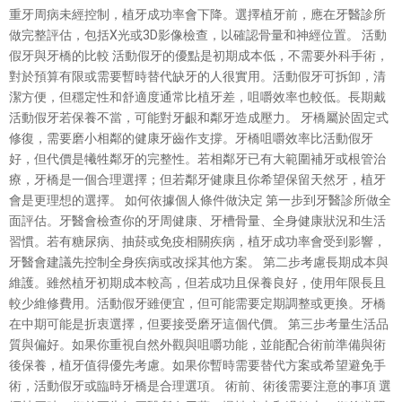
重牙周病未經控制，植牙成功率會下降。選擇植牙前，應在牙醫診所
做完整評估，包括X光或3D影像檢查，以確認骨量和神經位置。 活動
假牙與牙橋的比較 活動假牙的優點是初期成本低，不需要外科手術，
對於預算有限或需要暫時替代缺牙的人很實用。活動假牙可拆卸，清
潔方便，但穩定性和舒適度通常比植牙差，咀嚼效率也較低。長期戴
活動假牙若保養不當，可能對牙齦和鄰牙造成壓力。 牙橋屬於固定式
修復，需要磨小相鄰的健康牙齒作支撐。牙橋咀嚼效率比活動假牙
好，但代價是犧牲鄰牙的完整性。若相鄰牙已有大範圍補牙或根管治
療，牙橋是一個合理選擇；但若鄰牙健康且你希望保留天然牙，植牙
會是更理想的選擇。 如何依據個人條件做決定 第一步到牙醫診所做全
面評估。牙醫會檢查你的牙周健康、牙槽骨量、全身健康狀況和生活
習慣。若有糖尿病、抽菸或免疫相關疾病，植牙成功率會受到影響，
牙醫會建議先控制全身疾病或改採其他方案。 第二步考慮長期成本與
維護。雖然植牙初期成本較高，但若成功且保養良好，使用年限長且
較少維修費用。活動假牙雖便宜，但可能需要定期調整或更換。牙橋
在中期可能是折衷選擇，但要接受磨牙這個代價。 第三步考量生活品
質與偏好。如果你重視自然外觀與咀嚼功能，並能配合術前準備與術
後保養，植牙值得優先考慮。如果你暫時需要替代方案或希望避免手
術，活動假牙或臨時牙橋是合理選項。 術前、術後需要注意的事項 選