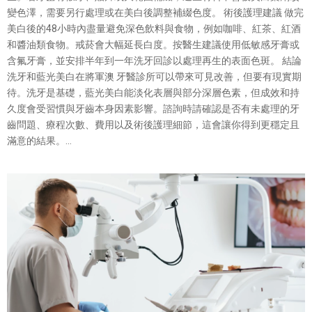
變色澤，需要另行處理或在美白後調整補綴色度。 術後護理建議 做完
美白後的48小時內盡量避免深色飲料與食物，例如咖啡、紅茶、紅酒
和醬油類食物。戒菸會大幅延長白度。按醫生建議使用低敏感牙膏或
含氟牙膏，並安排半年到一年洗牙回診以處理再生的表面色斑。 結論
洗牙和藍光美白在將軍澳 牙醫診所可以帶來可見改善，但要有現實期
待。洗牙是基礎，藍光美白能淡化表層與部分深層色素，但成效和持
久度會受習慣與牙齒本身因素影響。諮詢時請確認是否有未處理的牙
齒問題、療程次數、費用以及術後護理細節，這會讓你得到更穩定且
滿意的結果。...