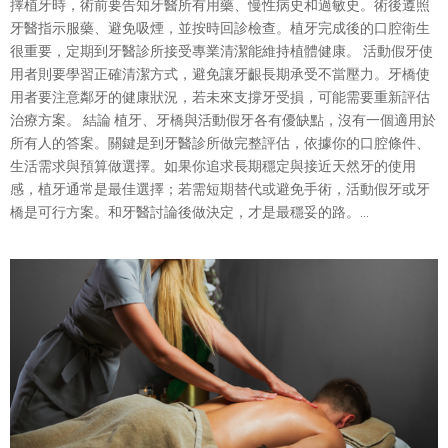
擇植牙時，術前要告知牙醫所有用藥、慢性病史和過敏史。術後遵照
牙醫指示服藥、避免吸煙，並按時回診檢查。植牙完成後的口腔衛生
很重要，定期到牙醫診所接受專業清潔能維持植體健康。 活動假牙使
用者則要學習正確清潔方式，避免讓牙齦長期承受不當壓力。牙橋使
用者要注意鄰牙的健康狀況，若未來支撐牙受損，可能需要重新評估
治療方案。 結論 植牙、牙橋與活動假牙各有優缺點，沒有一個適用於
所有人的答案。關鍵是到牙醫診所做完整評估，依據你的口腔條件、
生活需求與預算做選擇。如果你追求長期穩定與接近天然牙的使用
感，植牙通常是最佳選擇；若需短期替代或避免手術，活動假牙或牙
橋是可行方案。和牙醫討論後做決定，才是最穩妥的路。...