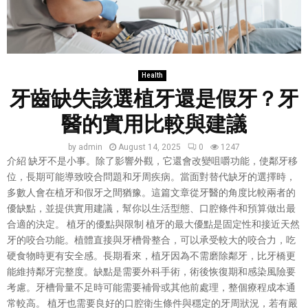
Health
牙齒缺失該選植牙還是假牙？牙
醫的實用比較與建議
by
admin
August 14, 2025
0
1247
介紹 缺牙不是小事。除了影響外觀，它還會改變咀嚼功能，使鄰牙移
位，長期可能導致咬合問題和牙周疾病。當面對替代缺牙的選擇時，
多數人會在植牙和假牙之間猶豫。這篇文章從牙醫的角度比較兩者的
優缺點，並提供實用建議，幫你以生活型態、口腔條件和預算做出最
合適的決定。 植牙的優點與限制 植牙的最大優點是固定性和接近天然
牙的咬合功能。植體直接與牙槽骨整合，可以承受較大的咬合力，吃
硬食物時更有安全感。長期看來，植牙因為不需磨除鄰牙，比牙橋更
能維持鄰牙完整度。缺點是需要外科手術，術後恢復期和感染風險要
考慮。牙槽骨量不足時可能需要補骨或其他前處理，整個療程成本通
常較高。 植牙也需要良好的口腔衛生條件與穩定的牙周狀況，若有嚴