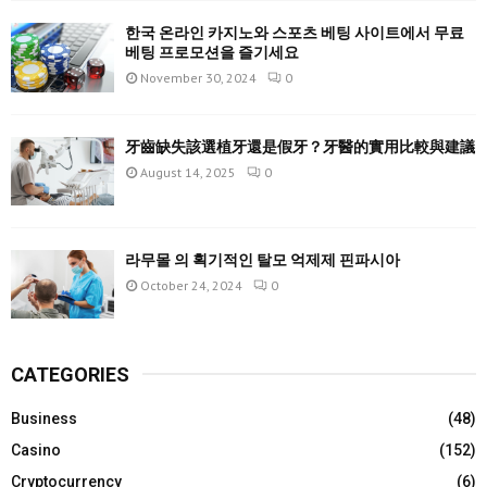
한국 온라인 카지노와 스포츠 베팅 사이트에서 무료
베팅 프로모션을 즐기세요
November 30, 2024
0
牙齒缺失該選植牙還是假牙？牙醫的實用比較與建議
August 14, 2025
0
라무몰 의 획기적인 탈모 억제제 핀파시아
October 24, 2024
0
CATEGORIES
Business
(48)
Casino
(152)
Cryptocurrency
(6)