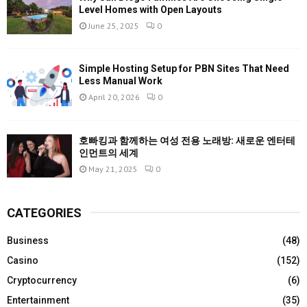
Level Homes with Open Layouts
June 25, 2025
0
Simple Hosting Setup for PBN Sites That Need
Less Manual Work
April 20, 2026
0
호빠킹과 함께하는 여성 전용 노래방: 새로운 엔터테
인먼트의 세계
May 21, 2025
0
CATEGORIES
Business
(48)
Casino
(152)
Cryptocurrency
(6)
Entertainment
(35)