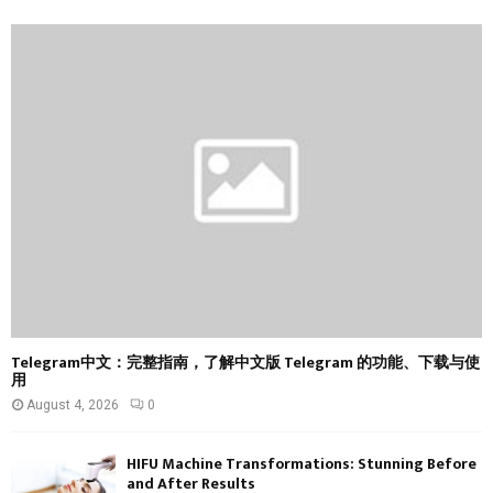
h
f
A
o
r
R
:
C
H
Telegram中文：完整指南，了解中文版 Telegram 的功能、下载与使
用
August 4, 2026
0
HIFU Machine Transformations: Stunning Before
and After Results