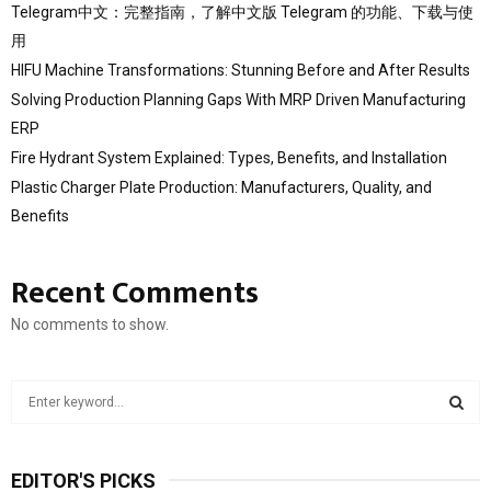
Telegram中文：完整指南，了解中文版 Telegram 的功能、下载与使
用
HIFU Machine Transformations: Stunning Before and After Results
Solving Production Planning Gaps With MRP Driven Manufacturing
ERP
Fire Hydrant System Explained: Types, Benefits, and Installation
Plastic Charger Plate Production: Manufacturers, Quality, and
Benefits
Recent Comments
No comments to show.
S
e
a
S
r
EDITOR'S PICKS
c
E