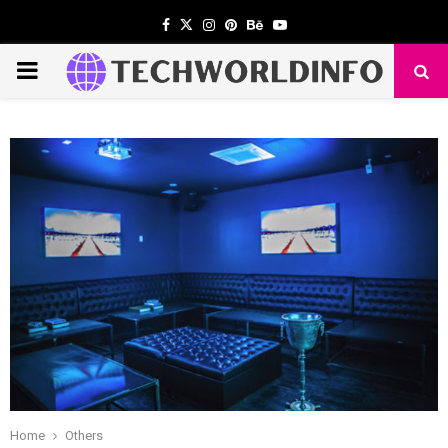
Facebook
Twitter
Instagram
Pinterest
Behance
Youtube
PRIMARY
MENU
Home
Others