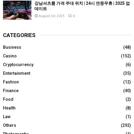
강남셔츠룸 가격 주대 위치 | 24시 연중무휴 | 2025 업
데이트
August 10, 2025
0
CATEGORIES
Business
(48)
Casino
(152)
Cryptocurrency
(6)
Entertainment
(35)
Fashion
(12)
Finance
(40)
Food
(2)
Health
(8)
Law
(1)
Others
(292)
Photography
(1)