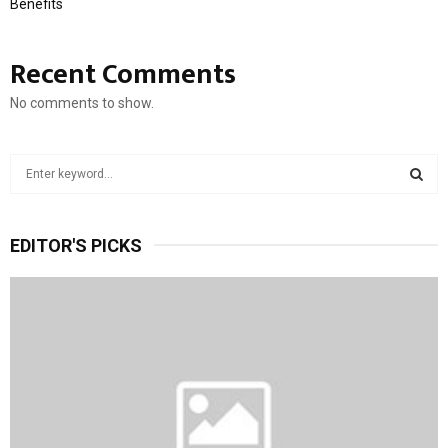
Benefits
Recent Comments
No comments to show.
S
e
a
S
r
EDITOR'S PICKS
c
E
h
f
A
o
r
R
:
C
H