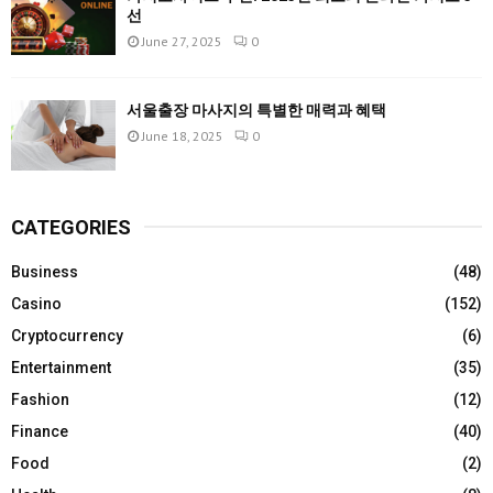
선
June 27, 2025
0
서울출장 마사지의 특별한 매력과 혜택
June 18, 2025
0
CATEGORIES
Business
(48)
Casino
(152)
Cryptocurrency
(6)
Entertainment
(35)
Fashion
(12)
Finance
(40)
Food
(2)