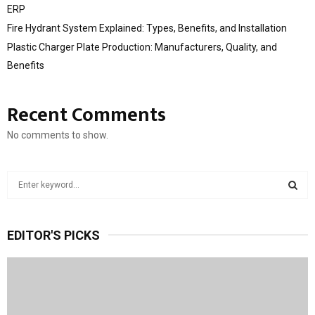
ERP
Fire Hydrant System Explained: Types, Benefits, and Installation
Plastic Charger Plate Production: Manufacturers, Quality, and
Benefits
Recent Comments
No comments to show.
S
e
a
S
r
EDITOR'S PICKS
c
E
h
f
A
o
r
R
: