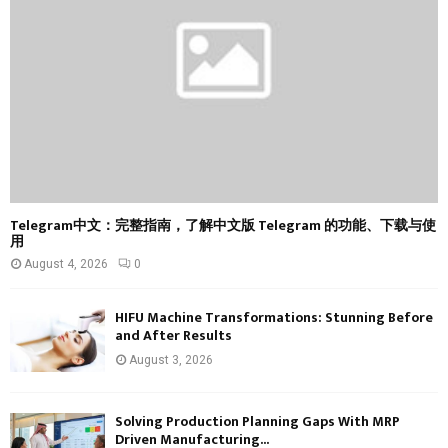
C
H
Telegram中文：完整指南，了解中文版 Telegram 的功能、下载与使
用
August 4, 2026
0
HIFU Machine Transformations: Stunning Before
and After Results
August 3, 2026
Solving Production Planning Gaps With MRP
Driven Manufacturing...