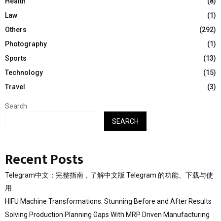
Health
(8)
Law
(1)
Others
(292)
Photography
(1)
Sports
(13)
Technology
(15)
Travel
(3)
Search
SEARCH
Recent Posts
Telegram中文：完整指南，了解中文版 Telegram 的功能、下载与使
用
HIFU Machine Transformations: Stunning Before and After Results
Solving Production Planning Gaps With MRP Driven Manufacturing