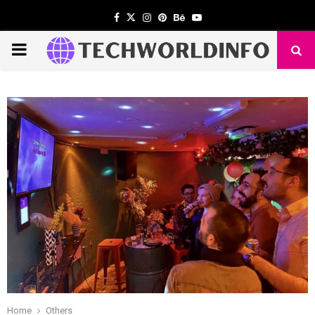
Facebook
Twitter
Instagram
Pinterest
Behance
Youtube
PRIMARY
MENU
Home
Others