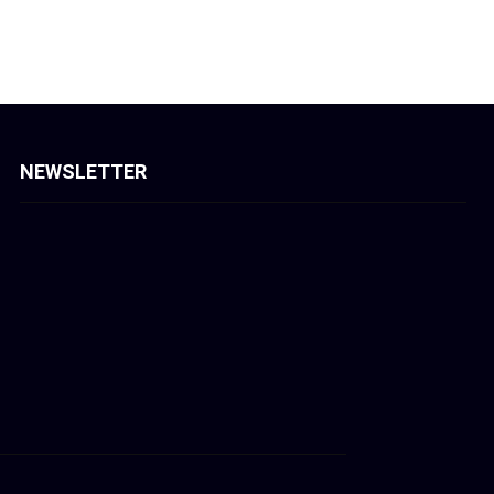
NEWSLETTER