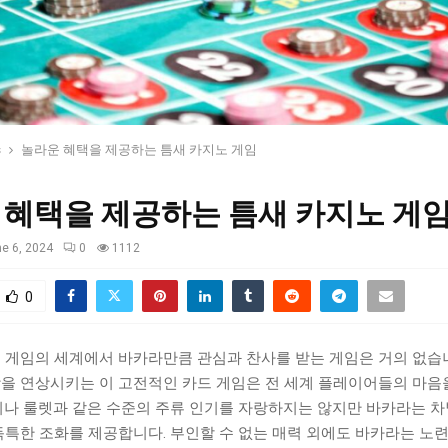
s
놀라운 혜택을 제공하는 틈새 카지노 게임
 혜택을 제공하는 틈새 카지노 게
e 6, 2024
0
1112
0
 게임의 세계에서 바카라만큼 관심과 찬사를 받는 게임은 거의 없습니
을 연상시키는 이 고전적인 카드 게임은 전 세계 플레이어들의 마음
이나 룰렛과 같은 수준의 주류 인기를 자랑하지는 않지만 바카라는 
독특한 조화를 제공합니다. 부인할 수 없는 매력 외에도 바카라는 노