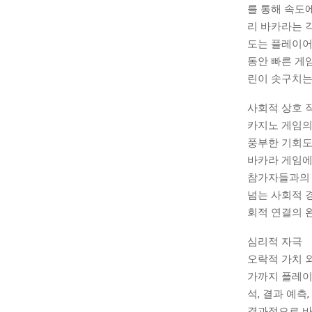
를 통해 속도에
리 바카라는 
도는 플레이어
동안 빠른 게
린이 솟구치는
사회적 상호 
카지노 게임의
풍부한 기회도
바카라 게임에
참가자들과의 
넘는 사회적 
회적 연결의 
심리적 자극
오락적 가치 
가까지 플레이
석, 결과 예측
결과적으로 바