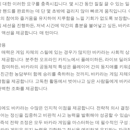
 대한 이러한 요구를 충족시킵니다. 몇 시간 동안 질질 끌 수 있는 
각 핸드를 완료하는 데 단 몇 초밖에 걸리지 않아 빠르게 움직입니다. 
의 참여와 즐거움을 유지하여 지루함을 느낄 기회가 없도록 보장합니
임 세션을 진행하든, 저녁 시간에 약간의 흥분을 불어넣고 싶든, 바카
 액션을 제공합니다. 매 턴마다.
작용
 매력은 게임 자체의 스릴에 있는 경우가 많지만 바카라는 사회적 
 제공합니다. 분주한 오프라인 카지노에서 플레이하든, 라이브 딜러
 참여하든, 바카라의 공동체적 특성은 플레이어 간의 동지애를 키워
친근한 농담부터 함께 승리를 축하하는 것까지, 바카라는 게임 자체
경험을 제공합니다. 고독한 활동에서 벗어나고 싶은 사람들에게 바카
완벽한 조화를 제공합니다.
외에도 바카라는 수많은 인지적 이점을 제공합니다. 전략적 의사 결정
어는 정신을 집중하고 비판적 사고 능력을 발휘해야 성공할 수 있습니
, 즉석 전략 조정은 모두 바카라 게임을 마스터하는 데 필수적인 구성
카라 게임은 인지 능력을 강화하고 정신을 예리하게 유지하는 자극적