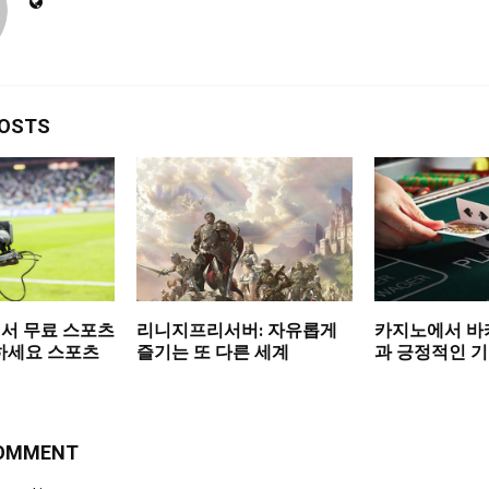
POSTS
V 에서 무료 스포츠
리니지프리서버: 자유롭게
카지노에서 바
하세요 스포츠
즐기는 또 다른 세계
과 긍정적인 기
COMMENT