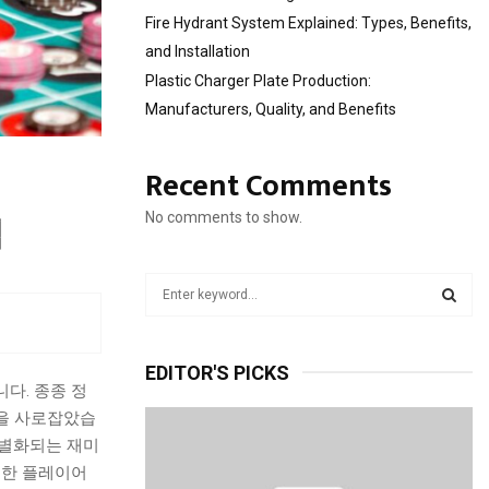
Fire Hydrant System Explained: Types, Benefits,
and Installation
Plastic Charger Plate Production:
Manufacturers, Quality, and Benefits
Recent Comments
임
No comments to show.
S
e
a
S
r
EDITOR'S PICKS
c
E
다. 종종 정
h
을 사로잡았습
f
A
o
차별화되는 재미
r
R
련한 플레이어