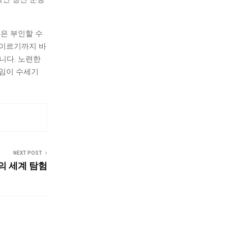
은 부인할 수
 이르기까지 바
니다. 노련한
게임이 수세기
NEXT POST
의 세계 탐험