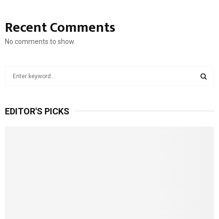
Recent Comments
No comments to show.
S
e
a
S
r
EDITOR'S PICKS
c
E
h
f
A
o
r
R
:
C
H