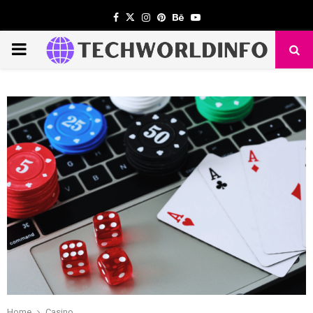
Facebook
Twitter
Instagram
Pinterest
Behance
Youtube
PRIMARY
MENU
Home
Casino