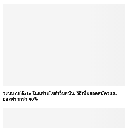
ระบบ Affiliate ในแฟรนไชส์เว็บพนัน: วิธีเพิ่มยอดสมัครและ
ยอดฝากกว่า 40%