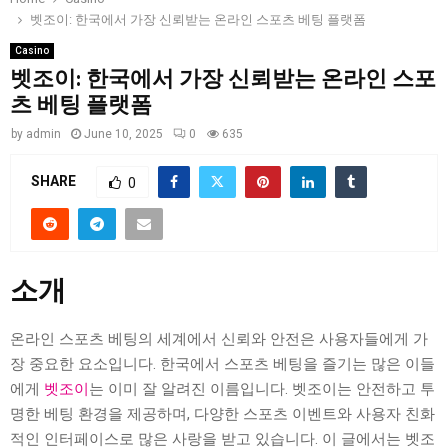
벳조이: 한국에서 가장 신뢰받는 온라인 스포츠 베팅 플랫폼
Casino
벳조이: 한국에서 가장 신뢰받는 온라인 스포
츠 베팅 플랫폼
by
admin
June 10, 2025
0
635
SHARE
0
소개
온라인 스포츠 베팅의 세계에서 신뢰와 안전은 사용자들에게 가
장 중요한 요소입니다. 한국에서 스포츠 베팅을 즐기는 많은 이들
에게
벳조이
는 이미 잘 알려진 이름입니다. 벳조이는 안전하고 투
명한 베팅 환경을 제공하며, 다양한 스포츠 이벤트와 사용자 친화
적인 인터페이스로 많은 사랑을 받고 있습니다. 이 글에서는 벳조