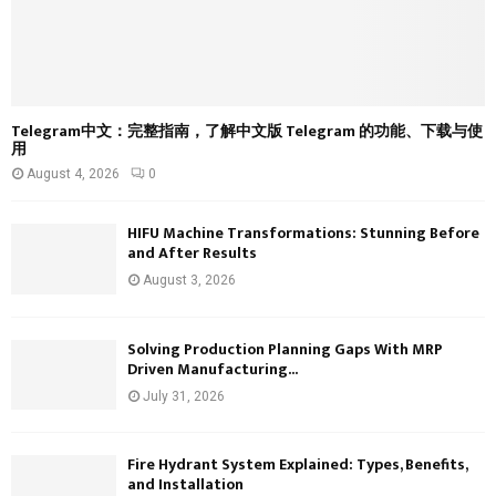
Telegram中文：完整指南，了解中文版 Telegram 的功能、下载与使
用
August 4, 2026
0
HIFU Machine Transformations: Stunning Before
and After Results
August 3, 2026
Solving Production Planning Gaps With MRP
Driven Manufacturing...
July 31, 2026
Fire Hydrant System Explained: Types, Benefits,
and Installation