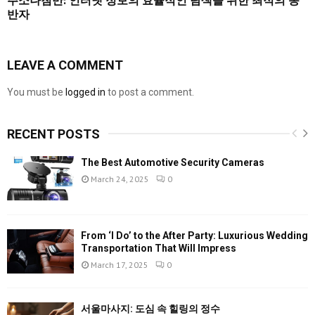
주소나침반: 인터넷 정보의 효율적인 탐색을 위한 최적의 동
반자
LEAVE A COMMENT
You must be
logged in
to post a comment.
RECENT POSTS
The Best Automotive Security Cameras
March 24, 2025
0
From ‘I Do’ to the After Party: Luxurious Wedding
Transportation That Will Impress
March 17, 2025
0
서울마사지: 도심 속 힐링의 정수