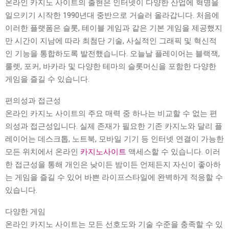
온라인 카지노 사이트의 출현은 인터넷이 다양한 산업에 혁명을
일으키기 시작한 1990년대 중반으로 거슬러 올라갑니다. 처음에
이러한 플랫폼은 슬롯, 테이블 게임과 같은 기본 게임을 제공했지
만 시간이 지남에 따라 최첨단 기술, 사실적인 그래픽 및 혁신적
인 기능을 통합하도록 발전했습니다. 오늘날 플레이어는 블랙잭,
룰렛, 포커, 바카라 및 다양한 테마의 슬롯머신을 포함한 다양한
게임을 즐길 수 있습니다.
편의성과 접근성
온라인 카지노 사이트의 주요 매력 중 하나는 비교할 수 없는 편
의성과 접근성입니다. 실제 존재가 필요한 기존 카지노와 달리 플
레이어는 데스크톱, 노트북, 모바일 기기 등 인터넷 연결이 가능한
모든 위치에서 온라인
카지노사이트
액세스할 수 있습니다. 이러
한 접근성을 통해 개인은 낮이든 밤이든 언제든지 자신이 좋아하
는 게임을 즐길 수 있어 바쁜 라이프스타일에 완벽하게 적응할 수
있습니다.
다양한 게임
온라인 카지노 사이트는 모든 선호도와 기술 수준을 충족할 수 있