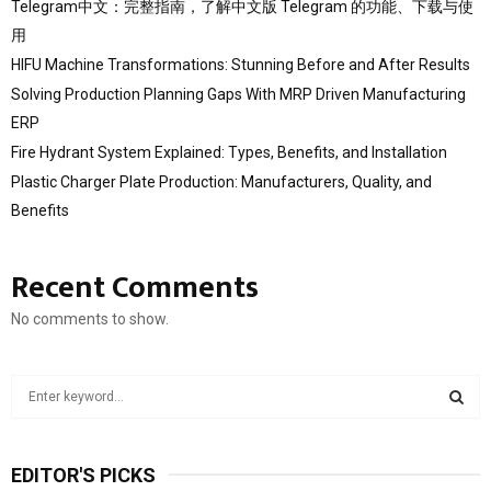
Telegram中文：完整指南，了解中文版 Telegram 的功能、下载与使
用
HIFU Machine Transformations: Stunning Before and After Results
Solving Production Planning Gaps With MRP Driven Manufacturing
ERP
Fire Hydrant System Explained: Types, Benefits, and Installation
Plastic Charger Plate Production: Manufacturers, Quality, and
Benefits
Recent Comments
No comments to show.
S
e
a
S
r
EDITOR'S PICKS
c
E