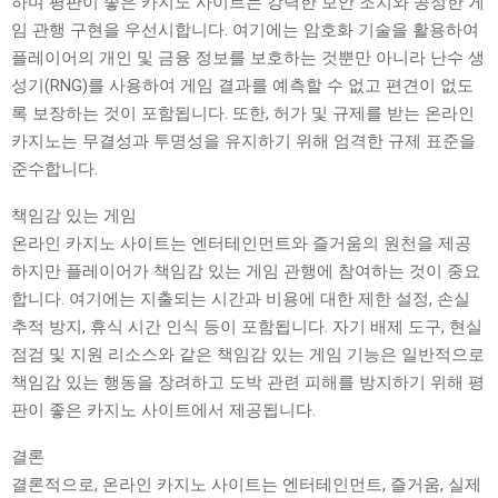
하며 평판이 좋은 카지노 사이트는 강력한 보안 조치와 공정한 게
임 관행 구현을 우선시합니다. 여기에는 암호화 기술을 활용하여
플레이어의 개인 및 금융 정보를 보호하는 것뿐만 아니라 난수 생
성기(RNG)를 사용하여 게임 결과를 예측할 수 없고 편견이 없도
록 보장하는 것이 포함됩니다. 또한, 허가 및 규제를 받는 온라인
카지노는 무결성과 투명성을 유지하기 위해 엄격한 규제 표준을
준수합니다.
책임감 있는 게임
온라인 카지노 사이트는 엔터테인먼트와 즐거움의 원천을 제공
하지만 플레이어가 책임감 있는 게임 관행에 참여하는 것이 중요
합니다. 여기에는 지출되는 시간과 비용에 대한 제한 설정, 손실
추적 방지, 휴식 시간 인식 등이 포함됩니다. 자기 배제 도구, 현실
점검 및 지원 리소스와 같은 책임감 있는 게임 기능은 일반적으로
책임감 있는 행동을 장려하고 도박 관련 피해를 방지하기 위해 평
판이 좋은 카지노 사이트에서 제공됩니다.
결론
결론적으로, 온라인 카지노 사이트는 엔터테인먼트, 즐거움, 실제