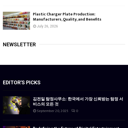
Plastic Charger Plate Production:
Manufacturers, Quality, and Benefits
July 26, 2026
NEWSLETTER
EDITOR'S PICKS
김전일 탐정사무소: 한국에서 가장 신뢰받는 탐정 서
비스의 모든 것
September 20, 2025
0