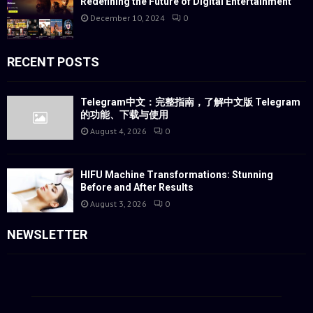
Redefining the Future of Digital Entertainment
December 10, 2024
0
RECENT POSTS
Telegram中文：完整指南，了解中文版 Telegram
的功能、下载与使用
August 4, 2026
0
HIFU Machine Transformations: Stunning
Before and After Results
August 3, 2026
0
NEWSLETTER