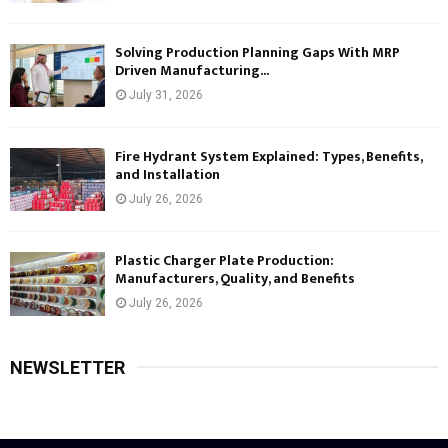
Solving Production Planning Gaps With MRP
Driven Manufacturing...
July 31, 2026
Fire Hydrant System Explained: Types, Benefits,
and Installation
July 26, 2026
Plastic Charger Plate Production:
Manufacturers, Quality, and Benefits
July 26, 2026
NEWSLETTER