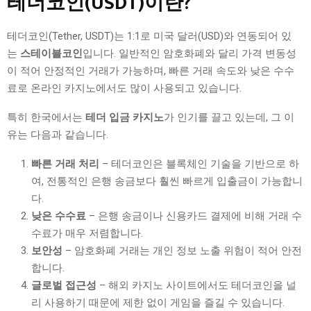
테더코인(USDT)이란?
테더코인(Tether, USDT)는 1:1로 미국 달러(USD)와 연동되어 있
는
스테이블코인
입니다. 일반적인 암호화폐와 달리 가격 변동성
이 적어 안정적인 거래가 가능하며, 빠른 거래 속도와 낮은 수수
료로 온라인 카지노에서도 많이 사용되고 있습니다.
특히 한국에서는
테더 입금 카지노
가 인기를 끌고 있는데, 그 이
유는 다음과 같습니다.
빠른 거래 처리
– 테더코인은 블록체인 기술을 기반으로 하
여, 전통적인 은행 송금보다 훨씬 빠르게 입출금이 가능합니
다.
낮은 수수료
– 은행 송금이나 신용카드 결제에 비해 거래 수
수료가 매우 저렴합니다.
보안성
– 암호화폐 거래는 개인 정보 노출 위험이 적어 안전
합니다.
글로벌 접근성
– 해외 카지노 사이트에서도 테더코인을 널
리 사용하기 때문에 제한 없이 게임을 즐길 수 있습니다.