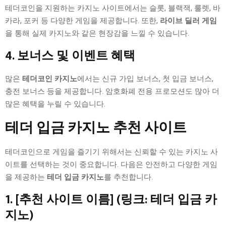
테더코인을 지원하는 카지노 사이트에서는 슬롯, 블랙잭, 룰렛, 바
카라, 포커 등 다양한 게임을 제공합니다. 또한,
라이브 딜러 게임
을 통해 실제 카지노와 같은 현장감을 느낄 수 있습니다.
4. 보너스 및 이벤트 혜택
많은
테더코인 카지노
에서는 신규 가입 보너스, 첫 입금 보너스,
충전 보너스 등을 제공합니다. 암호화폐 전용 프로모션도 많아 더
많은 혜택을 누릴 수 있습니다.
테더 입금 카지노 추천 사이트
테더코인으로 게임을 즐기기 위해서는 신뢰할 수 있는 카지노 사
이트를 선택하는 것이 중요합니다. 다음은 안전하고 다양한 게임
을 제공하는
테더 입금 카지노
를 추천합니다.
1. [추천 사이트 이름]
(링크: 테더 입금 카
지노)