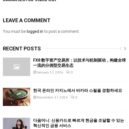
LEAVE A COMMENT
You must be
logged in
to post a comment.
RECENT POSTS
FX8 数字资产交易所：以技术与机制驱动，构建全球
一流的分佣型交易生态
January 17, 2026
0
한국 온라인 카지노에서 바카라 스릴을 경험하세요
November 17, 2024
0
다음머니: 신용카드로 빠르게 현금을 조달할 수 있는
혁신적인 금융 서비스