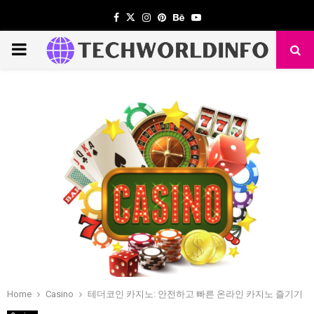
Facebook
Twitter
Instagram
Pinterest
Behance
Youtube
PRIMARY
MENU
Home
Casino
테더코인 카지노: 안전하고 빠른 온라인 카지노 즐기기