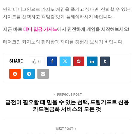
만약 테더코인으로 카지노 게임을 즐기고 싶다면, 신뢰할 수 있는
사이트를 선택하고 책임감 있게 플레이하시기 바랍니다.
지금 바로
테더 입금 카지노
에서 안전하게 게임을 시작해보세요!
테더코인 카지노의 편리함과 재미를 경험해 보시기 바랍니다.
SHARE
0
PREVIOUS POST
급전이 필요할 때 믿을 수 있는 선택, 드림기프트 신용
카드현금화 서비스의 모든 것
NEXT POST