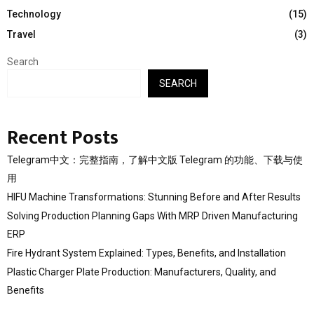
Technology
(15)
Travel
(3)
Search
SEARCH
Recent Posts
Telegram中文：完整指南，了解中文版 Telegram 的功能、下载与使
用
HIFU Machine Transformations: Stunning Before and After Results
Solving Production Planning Gaps With MRP Driven Manufacturing
ERP
Fire Hydrant System Explained: Types, Benefits, and Installation
Plastic Charger Plate Production: Manufacturers, Quality, and
Benefits