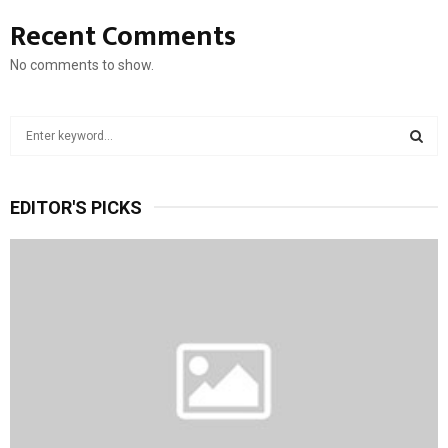
Recent Comments
No comments to show.
S
e
a
S
r
EDITOR'S PICKS
c
E
h
f
A
o
r
R
:
C
H