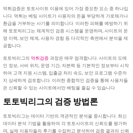
먹튀검증은 토토사이트 이용에 있어 가장 중요한 요소 중 하나입
니다. 먹튀는 베팅 사이트가 사용자의 돈을 부당하게 가로채거나
환급을 거부하는 사기를 의미합니다. 이러한 피해를 예방하기 위
해 토토빅리그는 체계적인 검증 시스템을 운영하며, 사이트의 운
영 이력, 보안 체계, 사용자 경험 등 다각적인 측면에서 분석을 제
공합니다.
토토빅리그의
먹튀검증
과정은 매우 엄격합니다. 사이트의 도메
인 정보, 서버 위치, 운영 기간, 자본력 등 기본적인 정보부터 시작
하여 고객 지원 시스템, 입출금 처리 속도, 보안 프로그램 수준까
지 상세하게 검토합니다. 이러한 종합적인 검증을 통해 사용자들
은 신뢰할 수 있는 사이트에서만 베팅을 즐길 수 있습니다.
토토빅리그의 검증 방법론
토토빅리그는 데이터 기반의 객관적인 분석을 중시합니다. 최신
데이터 분석 기법을 활용하여 각 토토사이트의 신뢰도를 평가하
며, 실제 이용자들의 후기를 수집하고 분석하여 검증 결과의 신뢰