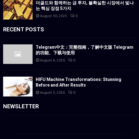
더골드와 함께하는 금 투자, 불확실한 시장에서 빛나
는 핵심 장점 5가지
August 30, 2025
0
RECENT POSTS
Telegram中文：完整指南，了解中文版 Telegram
的功能、下载与使用
August 4, 2026
0
HIFU Machine Transformations: Stunning
Before and After Results
August 3, 2026
0
NEWSLETTER