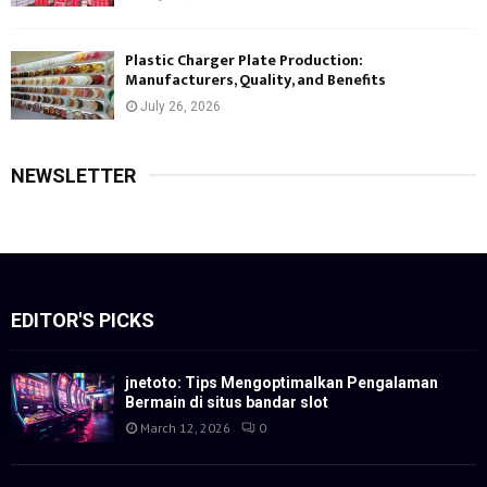
Plastic Charger Plate Production:
Manufacturers, Quality, and Benefits
July 26, 2026
NEWSLETTER
EDITOR'S PICKS
jnetoto: Tips Mengoptimalkan Pengalaman
Bermain di situs bandar slot
March 12, 2026
0