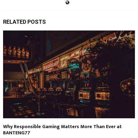
RELATED POSTS
Why Responsible Gaming Matters More Than Ever at
BANTENG77