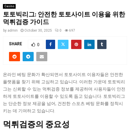
Casino
토토빅리그: 안전한 토토사이트 이용을 위한
먹튀검증 가이드
by
admin
October 30, 2025
0
697
SHARE
0
온라인 베팅 문화가 확산되면서 토토사이트 이용자들은 안전한
플랫폼을 찾기 위해 고심하고 있습니다. 이러한 가운데 토토빅리
그는 신뢰할 수 있는 먹튀검증 정보를 제공하며 사용자들이 안전
하게 토토사이트를 이용할 수 있도록 돕고 있습니다. 토토빅리그
는 단순한 정보 제공을 넘어, 건전한 스포츠 베팅 문화를 정착시
키는 데 기여하고 있습니다.
먹튀검증의 중요성