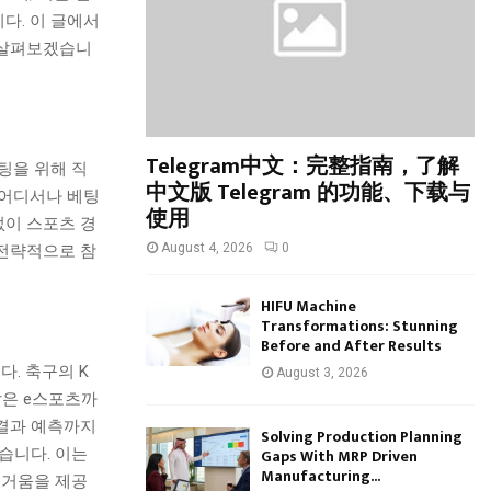
:
다. 이 글에서
C
 살펴보겠습니
H
Telegram中文：完整指南，了解
팅을 위해 직
中文版 Telegram 的功能、下载与
 어디서나 베팅
使用
없이 스포츠 경
August 4, 2026
0
 전략적으로 참
HIFU Machine
Transformations: Stunning
Before and After Results
. 축구의 K
August 3, 2026
 같은 e스포츠까
 결과 예측까지
Solving Production Planning
습니다. 이는
Gaps With MRP Driven
Manufacturing...
즐거움을 제공