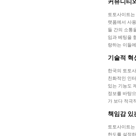
커뮤니티와
토토사이트는 
랫폼에서 사용
들 간의 소통
임과 베팅을 
랑하는 이들에
기술적 혁
한국의 토토사
친화적인 인터
있는 기능도 
정보를 바탕으
가 보다 적극
책임감 있
토토사이트는 
한도를 설정하