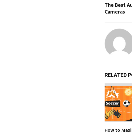
The Best A
Cameras
RELATED 
How to Maxi