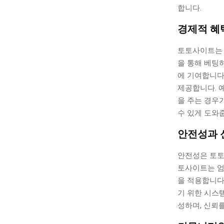
합니다.
경제적 혜
토토사이트는 
을 통해 베팅
에 기여합니다
제공합니다. 
을 주는 경우
수 있게 도와
안전성과 
안전성은 토토
토사이트는 엄
을 적용합니다
기 위한 시스
성하며, 신뢰