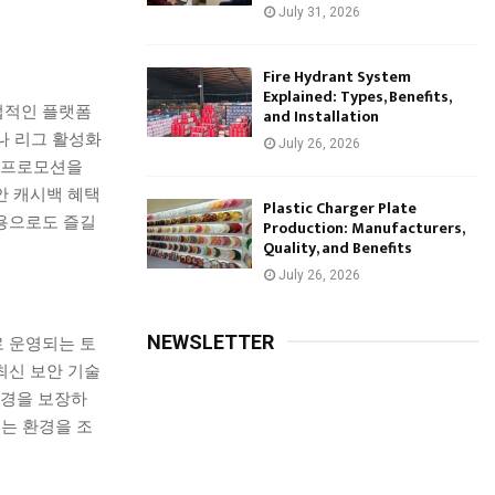
July 31, 2026
Fire Hydrant System
Explained: Types, Benefits,
법적인 플랫폼
and Installation
나 리그 활성화
July 26, 2026
와 프로모션을
안 캐시백 혜택
Plastic Charger Plate
비용으로도 즐길
Production: Manufacturers,
Quality, and Benefits
July 26, 2026
NEWSLETTER
 운영되는 토
최신 보안 기술
환경을 보장하
는 환경을 조