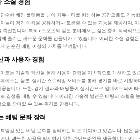
 소셜 경험
단순한 베팅 플랫폼을 넘어 커뮤니티를 형성하는 공간으로도 기능합니
자들이 경기 예측을 공유하거나 토론할 수 있는 기능을 제공하며, 이
을 촉진합니다. 특히 e스포츠와 같은 분야에서는 젊은 층이 적극적으로
함께 즐기는 새로운 문화를 만들어가고 있습니다. 이러한 소셜 경험은
게 단순한 베팅 이상의 가치를 부여합니다.
신과 사용자 경험
이트는 기술적 혁신을 통해 사용자 경험을 지속적으로 개선하고 있습
페이스는 물론, 실시간 스트리밍 서비스를 통해 경기를 바로 시청하
제공됩니다. 또한, 경기 결과와 배당률이 실시간으로 업데이트되어 
로 결정을 내릴 수 있습니다. 이러한 기술적 발전은 베팅의 스릴을 높
적으로 참여할 수 있는 환경을 만듭니다.
는 베팅 문화 장려
책임감 있는 베팅 문화를 장려하는 데도 기여하고 있습니다. 많은 
거나, 과도한 사용을 방지하기 위한 가이드라인을 제공합니다. 이는