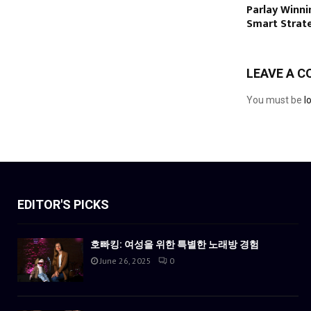
Parlay Winni
Smart Strat
LEAVE A 
You must be
l
EDITOR'S PICKS
호빠킹: 여성을 위한 특별한 노래방 경험
June 26, 2025
0