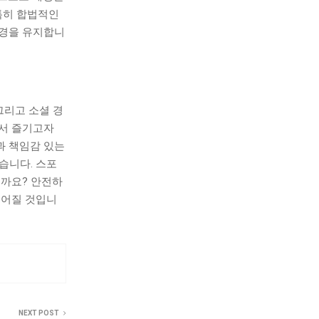
특히 합법적인
환경을 유지합니
그리고 소셜 경
에서 즐기고자
과 책임감 있는
습니다. 스포
떨까요? 안전하
이어질 것입니
NEXT POST