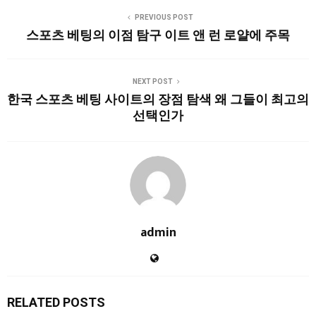
PREVIOUS POST
스포츠 베팅의 이점 탐구 이트 앤 런 로얄에 주목
NEXT POST
한국 스포츠 베팅 사이트의 장점 탐색 왜 그들이 최고의
선택인가
admin
RELATED POSTS