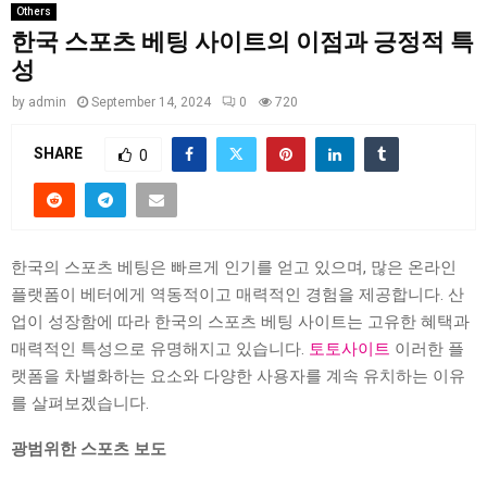
Others
한국 스포츠 베팅 사이트의 이점과 긍정적 특
성
by
admin
September 14, 2024
0
720
SHARE
0
한국의 스포츠 베팅은 빠르게 인기를 얻고 있으며, 많은 온라인
플랫폼이 베터에게 역동적이고 매력적인 경험을 제공합니다. 산
업이 성장함에 따라 한국의 스포츠 베팅 사이트는 고유한 혜택과
매력적인 특성으로 유명해지고 있습니다.
토토사이트
이러한 플
랫폼을 차별화하는 요소와 다양한 사용자를 계속 유치하는 이유
를 살펴보겠습니다.
광범위한 스포츠 보도