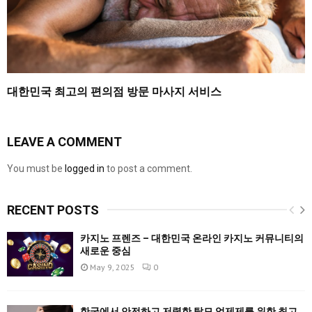
대한민국 최고의 편의점 방문 마사지 서비스
LEAVE A COMMENT
You must be
logged in
to post a comment.
RECENT POSTS
카지노 프렌즈 – 대한민국 온라인 카지노 커뮤니티의
새로운 중심
May 9, 2025
0
한국에서 안전하고 저렴한 탈모 억제제를 위한 최고