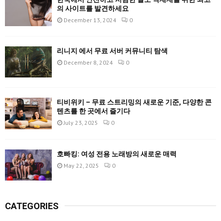
의 사이트를 발견하세요
December 13, 2024
0
리니지 에서 무료 서버 커뮤니티 탐색
December 8, 2024
0
티비위키 – 무료 스트리밍의 새로운 기준, 다양한 콘
텐츠를 한 곳에서 즐기다
July 23, 2025
0
호빠킹: 여성 전용 노래방의 새로운 매력
May 22, 2025
0
CATEGORIES