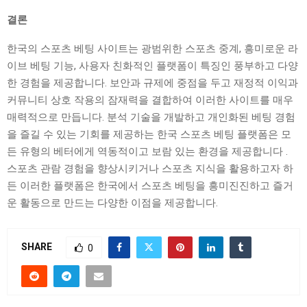
결론
한국의 스포츠 베팅 사이트는 광범위한 스포츠 중계, 흥미로운 라
이브 베팅 기능, 사용자 친화적인 플랫폼이 특징인 풍부하고 다양
한 경험을 제공합니다. 보안과 규제에 중점을 두고 재정적 이익과
커뮤니티 상호 작용의 잠재력을 결합하여 이러한 사이트를 매우
매력적으로 만듭니다. 분석 기술을 개발하고 개인화된 베팅 경험
을 즐길 수 있는 기회를 제공하는 한국 스포츠 베팅 플랫폼은 모
든 유형의 베터에게 역동적이고 보람 있는 환경을 제공합니다 .
스포츠 관람 경험을 향상시키거나 스포츠 지식을 활용하고자 하
든 이러한 플랫폼은 한국에서 스포츠 베팅을 흥미진진하고 즐거
운 활동으로 만드는 다양한 이점을 제공합니다.
SHARE
0