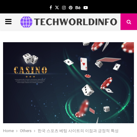
Facebook
Twitter
Instagram
Pinterest
Behance
Youtube
PRIMARY
MENU
Home
Others
한국 스포츠 베팅 사이트의 이점과 긍정적 특성