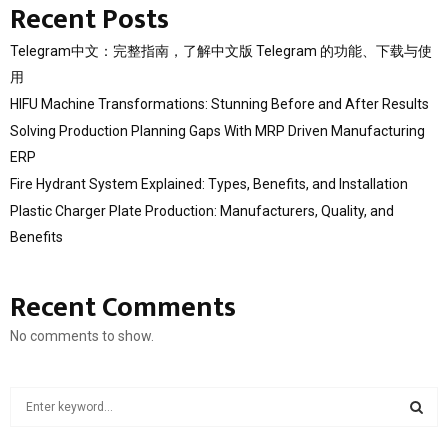
Recent Posts
Telegram中文：完整指南，了解中文版 Telegram 的功能、下载与使
用
HIFU Machine Transformations: Stunning Before and After Results
Solving Production Planning Gaps With MRP Driven Manufacturing
ERP
Fire Hydrant System Explained: Types, Benefits, and Installation
Plastic Charger Plate Production: Manufacturers, Quality, and
Benefits
Recent Comments
No comments to show.
S
e
a
S