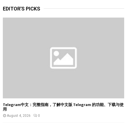
r
EDITOR'S PICKS
c
E
h
f
A
o
r
R
:
C
H
Telegram中文：完整指南，了解中文版 Telegram 的功能、下载与使
用
August 4, 2026
0