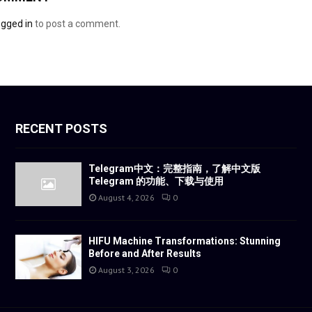
ogged in
to post a comment.
RECENT POSTS
Telegram中文：完整指南，了解中文版
Telegram 的功能、下载与使用
August 4, 2026
0
HIFU Machine Transformations: Stunning
Before and After Results
August 3, 2026
0