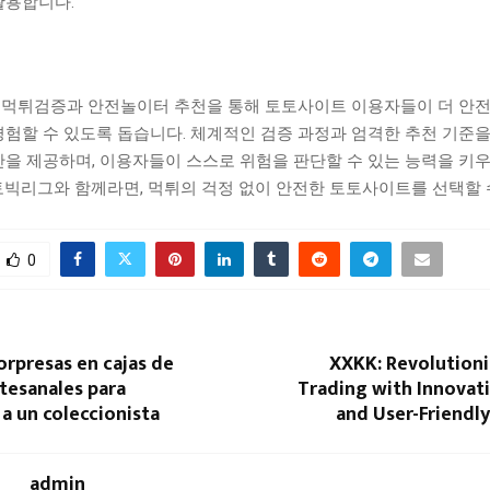
활용합니다.
먹튀검증과 안전놀이터 추천을 통해 토토사이트 이용자들이 더 안
경험할 수 있도록 돕습니다. 체계적인 검증 과정과 엄격한 추천 기준을
만을 제공하며, 이용자들이 스스로 위험을 판단할 수 있는 능력을 키우
토빅리그와 함께라면, 먹튀의 걱정 없이 안전한 토토사이트를 선택할 
0
orpresas en cajas de
XXKK: Revolutioni
tesanales para
Trading with Innovat
a un coleccionista
and User-Friendl
admin