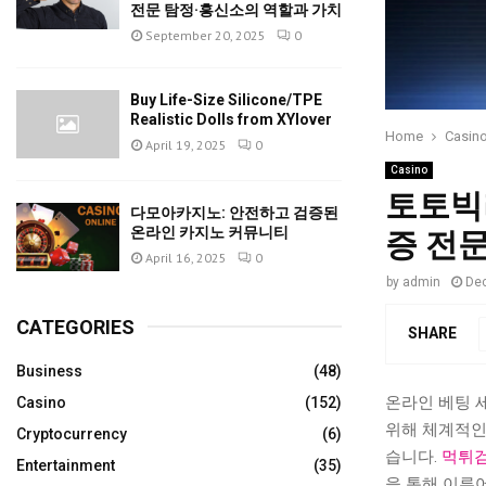
전문 탐정·흥신소의 역할과 가치
September 20, 2025
0
Buy Life-Size Silicone/TPE
Realistic Dolls from XYlover
Home
Casin
April 19, 2025
0
Casino
토토빅
다모아카지노: 안전하고 검증된
증 전
온라인 카지노 커뮤니티
April 16, 2025
0
by
admin
Dec
CATEGORIES
SHARE
Business
(48)
온라인 베팅 
Casino
(152)
위해 체계적인
Cryptocurrency
(6)
습니다.
먹튀
Entertainment
(35)
을 통해 이루