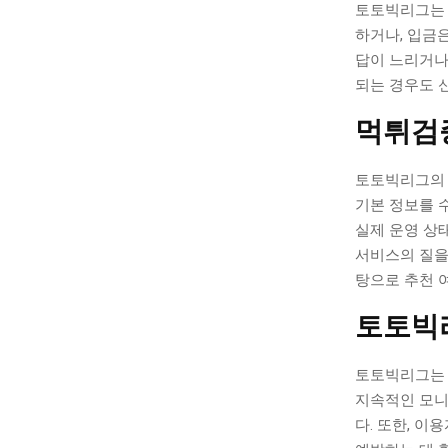
토토빅리그는 
하거나, 입금
답이 느리거나
되는 경우도 
먹튀검
토토빅리그의 
기본 정보를 
실제 운영 상
서비스의 질을
탕으로 추천 
토토빅
토토빅리그는 
지속적인 모니
다. 또한, 