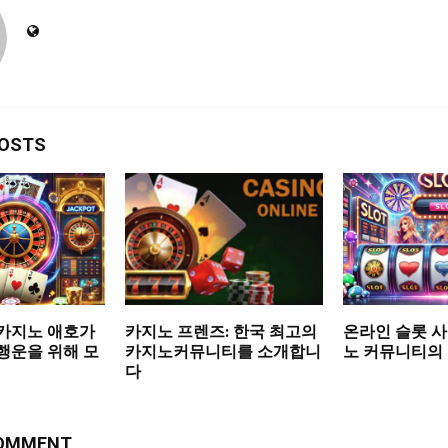
POSTS
 카지노 애호가
카지노 프렌즈: 한국 최고의
온라인 슬롯 
행운을 위해 모
카지노커뮤니티를 소개합니
노 커뮤니티의
다
COMMENT