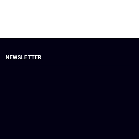
NEWSLETTER