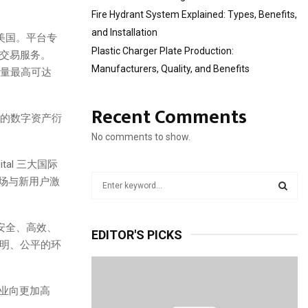
Fire Hydrant System Explained: Types, Benefits,
and Installation
于美国。平台专
Plastic Charger Plate Production:
交易服务。
Manufacturers, Quality, and Benefits
易量最高可达
Recent Comments
化的数字资产衍
No comments to show.
pital 三大国际
S
市场与新用户激
e
a
S
r
安全、高效、
EDITOR'S PICKS
c
E
明、公平的环
h
f
A
o
行业向更加高
r
R