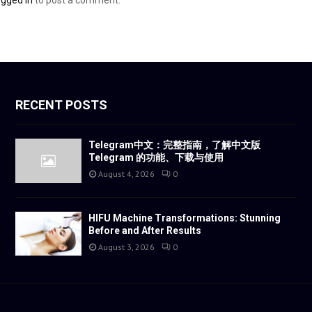
ogged in
to post a comment.
RECENT POSTS
Telegram中文：完整指南，了解中文版
Telegram 的功能、下载与使用
August 4, 2026
0
HIFU Machine Transformations: Stunning
Before and After Results
August 3, 2026
0