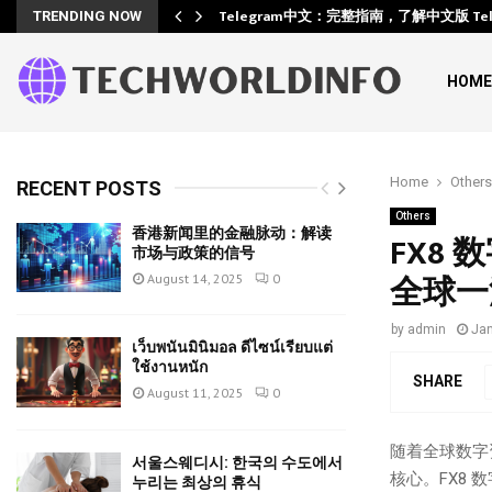
Training
Telegram中文：完整指南，了解中文版 Te
TRENDING NOW
HOME
Home
Others
RECENT POSTS
Others
香港新闻里的金融脉动：解读
FX8
市场与政策的信号
全球一
August 14, 2025
0
by
admin
Jan
เว็บพนันมินิมอล ดีไซน์เรียบแต่
ใช้งานหนัก
SHARE
August 11, 2025
0
随着全球数字
서울스웨디시: 한국의 수도에서
核心。FX8
누리는 최상의 휴식