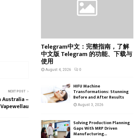
:
C
H
Telegram中文：完整指南，了解
中文版 Telegram 的功能、下载与
使用
August 4, 2026
0
HIFU Machine
Transformations: Stunning
NEXT POST
Before and After Results
n Australia –
Vapewellau
August 3, 2026
Solving Production Planning
Gaps With MRP Driven
Manufacturing...