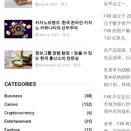
化平台之一。
July 8, 2025
0
FX8 成立于
카지노프랜즈: 한국 온라인 카지
注于数字资产
노 커뮤니티의 선두주자
FX8 的用
April 6, 2025
0
120 亿美元。
在产品层面，
정보그룹 정탐 탐정 – 믿을 수 있
生品选择，以
는 한국 흥신소의 전문성
November 16, 2025
0
在资本与战略层面，FX
资本机构的联
CATEGORIES
励计划，持续
Business
(48)
FX8 不仅
开放为核心价
Casino
(152)
境中共同成长
Cryptocurrency
(6)
Entertainment
(35)
未来，FX8
Fashion
(12)
效、可持续的