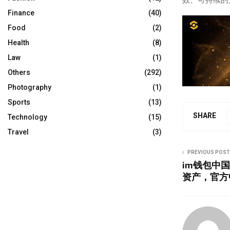
Finance
(40)
Food
(2)
Health
(8)
Law
(1)
Others
(292)
Photography
(1)
Sports
(13)
SHARE
Technology
(15)
Travel
(3)
PREVIOUS POST
im钱包中
资产，官方