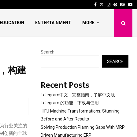
 Stunning Before and After…
Solving Production Pl
Facebook
Twitter
Instagram
Pinterest
Behan
Yo
EDUCATION
ENTERTAINMENT
MORE
Search
SEARCH
动，构建
Recent Posts
Telegram中文：完整指南，了解中文版
Telegram 的功能、下载与使用
HIFU Machine Transformations: Stunning
Before and After Results
为行业关注的
Solving Production Planning Gaps With MRP
机制创新的全球
Driven Manufacturing ERP